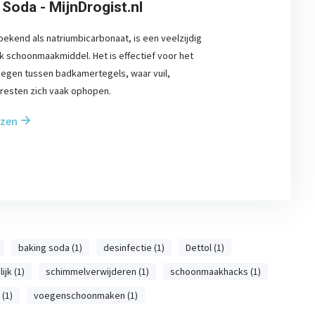
Soda - MijnDrogist.nl
bekend als natriumbicarbonaat, is een veelzijdig
jk schoonmaakmiddel. Het is effectief voor het
oegen tussen badkamertegels, waar vuil,
resten zich vaak ophopen.
ezen
baking soda (1)
desinfectie (1)
Dettol (1)
ijk (1)
schimmelverwijderen (1)
schoonmaakhacks (1)
(1)
voegenschoonmaken (1)