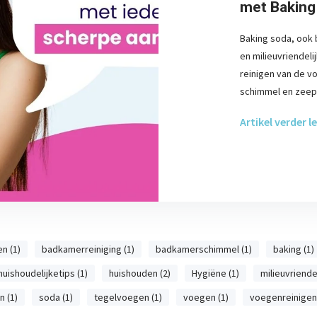
met Baking 
Baking soda, ook 
en milieuvriendeli
reinigen van de v
schimmel en zeep
Artikel verder l
n (1)
badkamerreiniging (1)
badkamerschimmel (1)
baking (1)
huishoudelijketips (1)
huishouden (2)
Hygiëne (1)
milieuvriendel
 (1)
soda (1)
tegelvoegen (1)
voegen (1)
voegenreinigen 