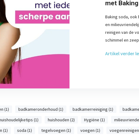
met Baking 
Baking soda, ook 
en milieuvriendeli
reinigen van de v
schimmel en zeep
Artikel verder l
n (1)
badkameronderhoud (1)
badkamerreiniging (1)
badkame
huishoudelijketips (1)
huishouden (2)
Hygiëne (1)
milieuvriendel
 (1)
soda (1)
tegelvoegen (1)
voegen (1)
voegenreinigen 