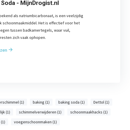
Soda - MijnDrogist.nl
bekend als natriumbicarbonaat, is een veelzijdig
jk schoonmaakmiddel. Het is effectief voor het
oegen tussen badkamertegels, waar vuil,
resten zich vaak ophopen.
ezen
rschimmel (1)
baking (1)
baking soda (1)
Dettol (1)
ijk (1)
schimmelverwijderen (1)
schoonmaakhacks (1)
(1)
voegenschoonmaken (1)