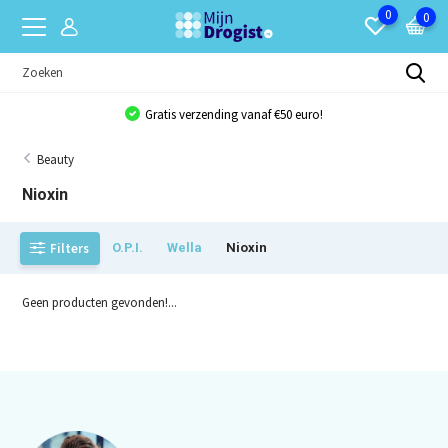
0
0
Gratis verzending vanaf €50 euro!
Beauty
Nioxin
Filters
O.P.I.
Wella
Nioxin
Geen producten gevonden!...