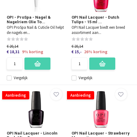
OPI - ProSpa - Nagel &
OPI Nail Lacquer - Dutch
Nagelriem Olie To...
Tulips - 15 ml ...
OPI ProSpa Nail & Cuticle Oil helpt
OPI Nail Lacquer biedt een breed
de nagels en...
assortiment aan...
€ 20,14
€ 20,14
9% korting
26% korting
€ 18,31
€ 15,-
Vergelijk
Vergelijk
Aanbieding
Aanbieding
OPI Nail Lacquer - Lincoln
OPI Nail Lacquer - Strawberry