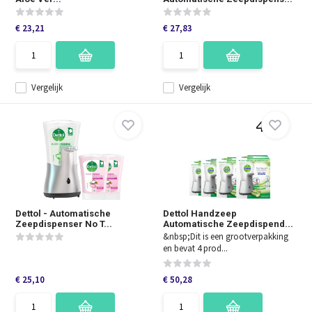
€ 23,21
€ 27,83
Vergelijk
Vergelijk
Dettol - Automatische
Dettol Handzeep
Zeepdispenser No T...
Automatische Zeepdispend...
&nbsp;Dit is een grootverpakking
en bevat 4 prod...
€ 25,10
€ 50,28