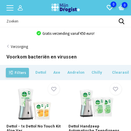
0
0
Gratis verzending vanaf €50 euro!
Bulkkorti
Verzorging
Voorkom bacteriën en virussen
Filters
Dettol
Axe
Andrelon
Chilly
Clearasil
Dettol - 1x Dettol No Touch Kit
Dettol Handzeep
Aloe Ver...
Automatische Zeepdispens...