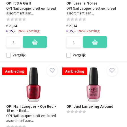
OPI It'S A Girl!
OPI Less is Norse
OPI Nail Lacquer biedt een breed
OPI Nail Lacquer biedt een breed
assortiment aan...
assortiment aan...
€ 20,14
€ 20,14
26% korting
26% korting
€ 15,-
€ 15,-
Vergelijk
Vergelijk
Aanbieding
Aanbieding
OPI Nail Lacquer - Opi Red -
OPI Just Lanai-ing Around
15 ml - Rod...
OPI Nail Lacquer biedt een breed
assortiment aan...