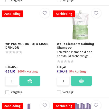
Aanbieding
Aanbieding
WP PRO VOL BST OTC 145ML
Wella Elements Calming
DFINLGR
Shampoo
Een milde shampoo die de
hoofdhuid zacht reinigt...
€ 16.445,-
€ 33,47
100% korting
9% korting
€ 14,95
€ 30,43
Vergelijk
Vergelijk
Aanbieding
Aanbieding