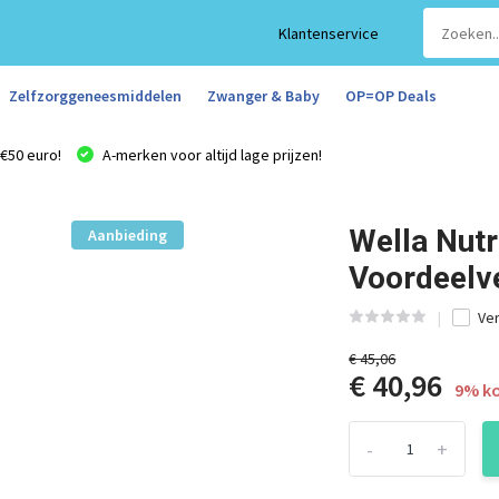
Klantenservice
Zelfzorggeneesmiddelen
Zwanger & Baby
OP=OP Deals
€50 euro!
A-merken voor altijd lage prijzen!
Wella Nutri
Aanbieding
Voordeelv
Ver
€ 45,06
€ 40,96
9% ko
-
+