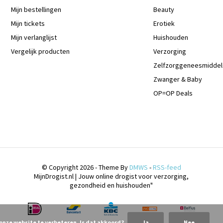
Mijn bestellingen
Beauty
Mijn tickets
Erotiek
Mijn verlanglijst
Huishouden
Vergelijk producten
Verzorging
Zelfzorggeneesmidde
Zwanger & Baby
OP=OP Deals
© Copyright 2026 - Theme By
DMWS
-
RSS-feed
MijnDrogist.nl | Jouw online drogist voor verzorging,
gezondheid en huishouden"
 onze website te verbeteren. Is dat akkoord?
Ja
Nee