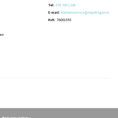
Tel:
078 700 1208
E-mail:
klantenservice@mijndrogist.nl
KvK:
76001555
len
Meer over cookies »