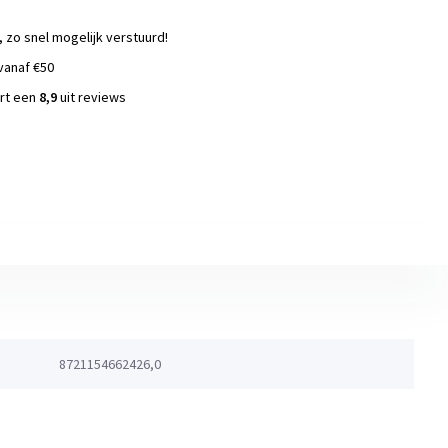
, zo snel mogelijk verstuurd!
vanaf €50
ort een
8,9
uit reviews
s
8721154662426,0