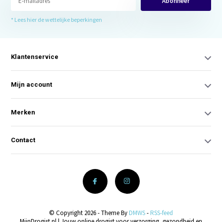
Abonneer
* Lees hier de wettelijke beperkingen
Klantenservice
Mijn account
Merken
Contact
© Copyright 2026 - Theme By
DMWS
-
RSS-feed
MijnDrogist.nl | Jouw online drogist voor verzorging, gezondheid en