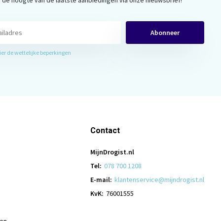
Abonneer
hier de wettelijke beperkingen
Contact
MijnDrogist.nl
Tel:
078 700 1208
E-mail:
klantenservice@mijndrogist.nl
KvK:
76001555
len