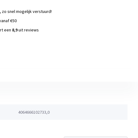
, zo snel mogelijk verstuurd!
vanaf €50
ort een
8,9
uit reviews
s
4064666102733,0