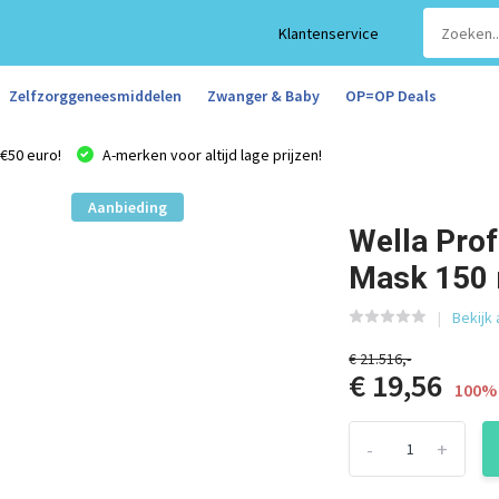
Klantenservice
Zelfzorggeneesmiddelen
Zwanger & Baby
OP=OP Deals
€50 euro!
A-merken voor altijd lage prijzen!
Aanbieding
Wella Prof
Mask 150
Bekijk
€ 21.516,-
€ 19,56
100% 
-
+