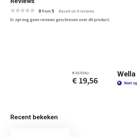
Reviews
0
5
from
Based on 0 reviews
Er zijn nog geen reviews geschreven over dit product..
Wella
€ 21.516,-
€ 19,56
Niet o
Recent bekeken