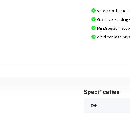
Voor 23:30 besteld
Gratis verzending 
MijnDrogist.nl sco
Altijd een lage prij
Specificaties
EAN