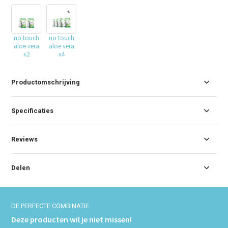
no touch
no touch
aloe vera
aloe vera
x2
x4
Productomschrijving
Specificaties
Reviews
Delen
DE PERFECTE COMBINATIE
Deze producten wil je niet missen!