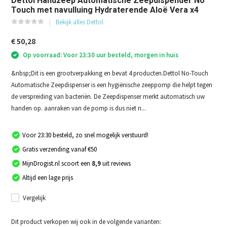
Dettol Handzeep Automatische Zeepdispender No
Touch met navulluing Hydraterende Aloë Vera x4
Bekijk alles Dettol
€ 50,28
Op voorraad: Voor 23:30 uur besteld, morgen in huis
&nbsp;Dit is een grootverpakking en bevat 4 producten.Dettol No-Touch
Automatische Zeepdispenser is een hygiënische zeeppomp die helpt tegen
de verspreiding van bacteriën. De Zeepdispenser merkt automatisch uw
handen op. aanraken van de pomp is dus niet n...
Voor 23:30 besteld, zo snel mogelijk verstuurd!
Gratis verzending vanaf €50
MijnDrogist.nl scoort een
8,9
uit reviews
Altijd een lage prijs
Vergelijk
Dit product verkopen wij ook in de volgende varianten: