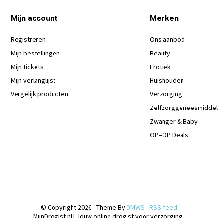
Mijn account
Merken
Registreren
Ons aanbod
Mijn bestellingen
Beauty
Mijn tickets
Erotiek
Mijn verlanglijst
Huishouden
Vergelijk producten
Verzorging
Zelfzorggeneesmidde
Zwanger & Baby
OP=OP Deals
© Copyright 2026 - Theme By
DMWS
-
RSS-feed
MijnDrogist.nl | Jouw online drogist voor verzorging,