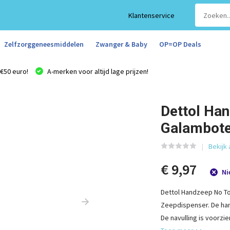
Klantenservice
Zelfzorggeneesmiddelen
Zwanger & Baby
OP=OP Deals
€50 euro!
A-merken voor altijd lage prijzen!
Dettol Han
Galambote
Bekijk 
€ 9,97
Ni
Dettol Handzeep No To
Zeepdispenser. De ha
De navulling is voorzi