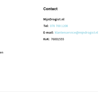
Contact
MijnDrogist.nl
Tel:
078 700 1208
E-mail:
klantenservice@mijndrogist.nl
KvK:
76001555
len