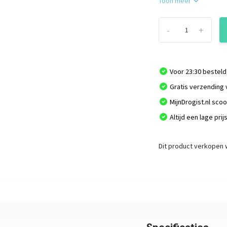
Toon meer
-
+
Voor 23:30 besteld
Gratis verzending 
MijnDrogist.nl sco
Altijd een lage prij
Dit product verkopen w