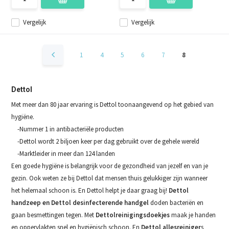
Vergelijk
Vergelijk
1
4
5
6
7
8
Dettol
Met meer dan 80 jaar ervaring is Dettol toonaangevend op het gebied van
hygiëne.
-Nummer 1 in antibacteriële producten
-Dettol wordt 2 biljoen keer per dag gebruikt over de gehele wereld
-Marktleider in meer dan 124 landen
Een goede hygiëne is belangrijk voor de gezondheid van jezelf en van je
gezin. Ook weten ze bij Dettol dat mensen thuis gelukkiger zijn wanneer
het helemaal schoon is. En Dettol helpt je daar graag bij!
Dettol
handzeep en Dettol desinfecterende handgel
doden bacteriën en
gaan besmettingen tegen. Met
Dettol
reinigingsdoekjes
maak je handen
en oppervlakten snel en hygiënisch schoon. En
Dettol allesreiniger
s