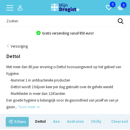
0
0
!
Bulkkorting van 10% op bijna al onze product
Verzorging
Dettol
Met meer dan 80 jaar ervaring is Dettol toonaangevend op het gebied van
hygiëne.
-Nummer 1 in antibacteriële producten
-Dettol wordt 2 biljoen keer per dag gebruikt over de gehele wereld
-Marktleider in meer dan 124 landen
Een goede hygiëne is belangrijk voor de gezondheid van jezelf en van je
gezin...
Toon meer
Filters
Dettol
Axe
Andrelon
Chilly
Clearasil