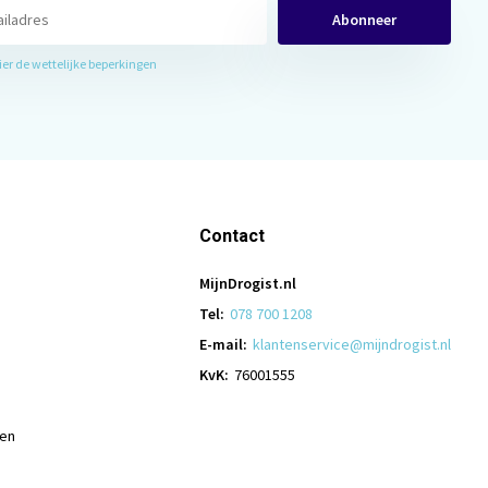
Abonneer
hier de wettelijke beperkingen
Contact
MijnDrogist.nl
Tel:
078 700 1208
E-mail:
klantenservice@mijndrogist.nl
KvK:
76001555
len