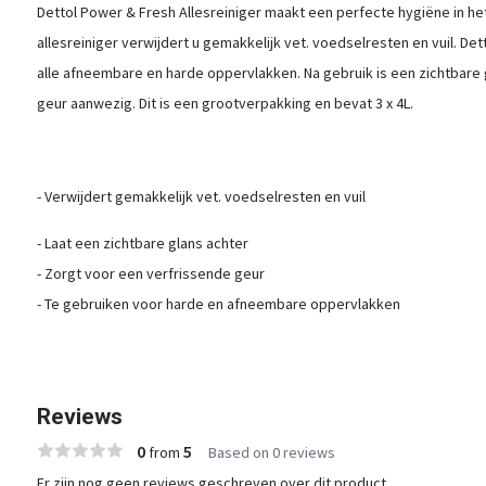
Dettol Power & Fresh Allesreiniger maakt een perfecte hygiëne in het
allesreiniger verwijdert u gemakkelijk vet. voedselresten en vuil. Dett
alle afneembare en harde oppervlakken. Na gebruik is een zichtbare g
geur aanwezig. Dit is een grootverpakking en bevat 3 x 4L.
- Verwijdert gemakkelijk vet. voedselresten en vuil
- Laat een zichtbare glans achter
- Zorgt voor een verfrissende geur
- Te gebruiken voor harde en afneembare oppervlakken
Reviews
0
5
from
Based on 0 reviews
Er zijn nog geen reviews geschreven over dit product..