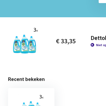
Dettol
€ 33,35
Niet o
Recent bekeken