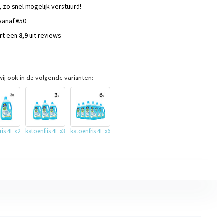
, zo snel mogelijk verstuurd!
vanaf €50
ort een
8,9
uit reviews
s
ij ook in de volgende varianten:
ris 4L x2
katoenfris 4L x3
katoenfris 4L x6