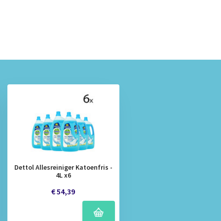
Dettol Allesreiniger Katoenfris -
4L x6
€ 54,39