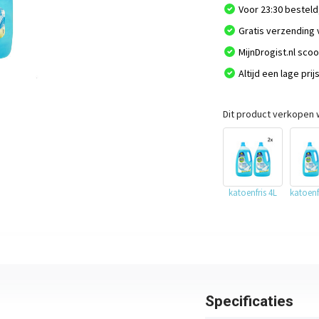
Voor 23:30 besteld
Gratis verzending 
MijnDrogist.nl sco
Altijd een lage prij
Dit product verkopen w
katoenfris 4L
katoenf
Specificaties