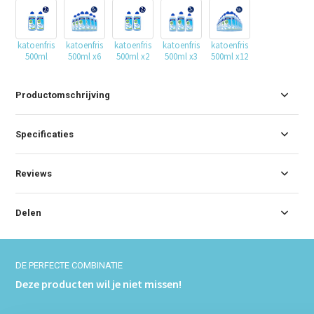
katoenfris
katoenfris
katoenfris
katoenfris
katoenfris
500ml
500ml x6
500ml x2
500ml x3
500ml x12
Productomschrijving
Specificaties
Reviews
Delen
DE PERFECTE COMBINATIE
Deze producten wil je niet missen!