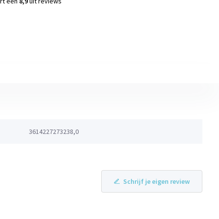
ort een
8,9
uit reviews
s
3614227273238,0
Schrijf je eigen review