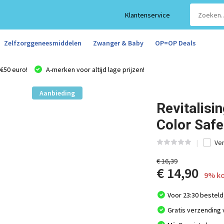
Klantenservice
Zelfzorggeneesmiddelen
Zwanger & Baby
OP=OP Deals
€50 euro!
A-merken voor altijd lage prijzen!
Aanbieding
Revitalisi
Color Saf
Ver
€ 16,39
€ 14,90
9% ko
Voor 23:30 besteld
Gratis verzending 