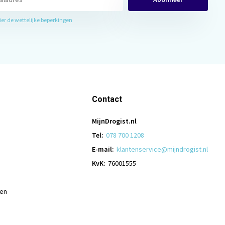
hier de wettelijke beperkingen
Contact
MijnDrogist.nl
Tel:
078 700 1208
E-mail:
klantenservice@mijndrogist.nl
KvK:
76001555
len