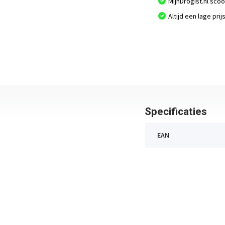
MijnDrogist.nl sco
Altijd een lage prij
Specificaties
EAN