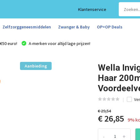
Klantenservice
Zelfzorggeneesmiddelen
Zwanger & Baby
OP=OP Deals
€50 euro!
A-merken voor altijd lage prijzen!
Wella Invi
Aanbieding
Haar 200ml
Voordeelv
Ver
€ 29,54
€ 26,85
9% ko
-
+