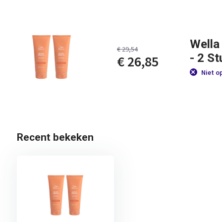
Wella
€ 29,54
- 2 S
€ 26,85
Niet o
Recent bekeken