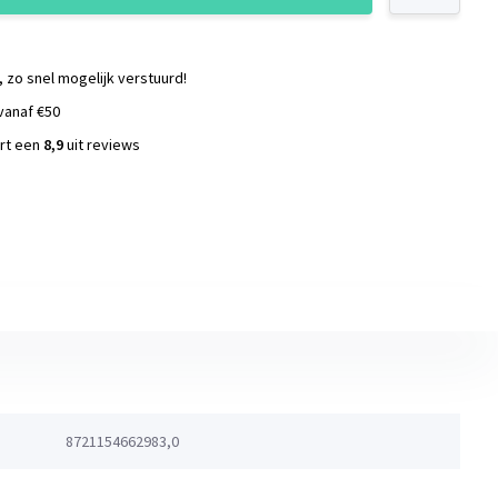
, zo snel mogelijk verstuurd!
vanaf €50
ort een
8,9
uit reviews
s
8721154662983,0