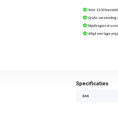
Voor 23:30 besteld
Gratis verzending 
MijnDrogist.nl sco
Altijd een lage prij
Specificaties
EAN