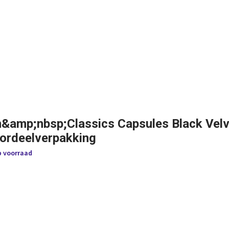
n&amp;nbsp;Classics Capsules Black Velv
oordeelverpakking
p voorraad