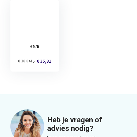
#N/B
€ 35,31
€ 38.841,-
Heb je vragen of
advies nodig?