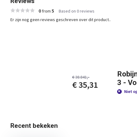
Reviews
0
5
from
Based on 0 reviews
Er zijn nog geen reviews geschreven over dit product..
Robij
€ 38.841,-
3 - V
€ 35,31
Niet o
Recent bekeken