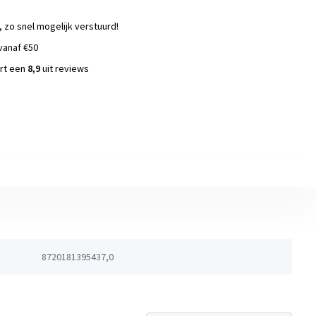
, zo snel mogelijk verstuurd!
vanaf €50
ort een
8,9
uit reviews
s
8720181395437,0