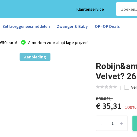
Klantenservice
Zelfzorggeneesmiddelen
Zwanger & Baby
OP=OP Deals
€50 euro!
A-merken voor altijd lage prijzen!
Aanbieding
Robijn&am
Velvet? 26
Ver
€ 38.841,-
€ 35,31
100% 
-
+