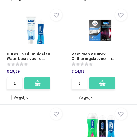
Durex - 2 Glijmiddelen
Veet Men x Durex -
Waterbasis voor c...
Ontharingskit voor In...
€ 19,29
€ 24,91
Vergelijk
Vergelijk