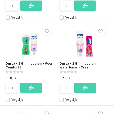
Vergelijk
Vergelijk
Durex - 2 Glijmiddelen - Voor
Durex - 2 Glijmiddelen
Comfort En...
Waterbasis - Craz...
€ 18,32
€ 23,52
Vergelijk
Vergelijk