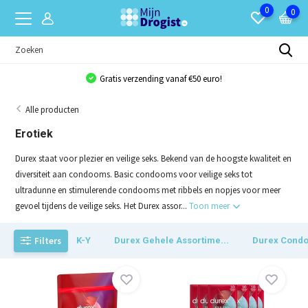
0
0
Bulkkorting van 10% op bijna al onze producten!
Alle producten
Erotiek
Durex staat voor plezier en veilige seks. Bekend van de hoogste kwaliteit en
diversiteit aan condooms. Basic condooms voor veilige seks tot
ultradunne en stimulerende condooms met ribbels en nopjes voor meer
gevoel tijdens de veilige seks. Het Durex assor...
Toon meer
Filters
K-Y
Durex Gehele Assortime...
Durex Cond