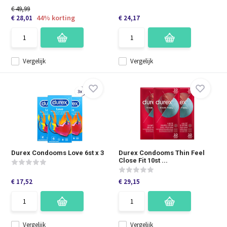
€ 49,99
44% korting
€ 28,01
€ 24,17
Vergelijk
Vergelijk
Durex Condooms Love 6st x 3
Durex Condooms Thin Feel
Close Fit 10st ...
€ 17,52
€ 29,15
Vergelijk
Vergelijk