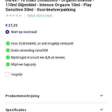
Durex - 10 stuks Condooms - Orgasm Intense -
110ml Glijmiddel - Intense Orgasm 10ml - Play
Sensitive 50ml - Voordeelverpakking
Bekijk alles Erotiek
€ 27,33
Niet op voorraad
Voor 23:30 besteld, zo snel mogelijk verstuurd!
Gratis verzending vanaf €50
MijnDrogist.nl scoort een
8,9
uit reviews
Altijd een lage prijs
Vergelijk
Productomschrijving
Specificaties