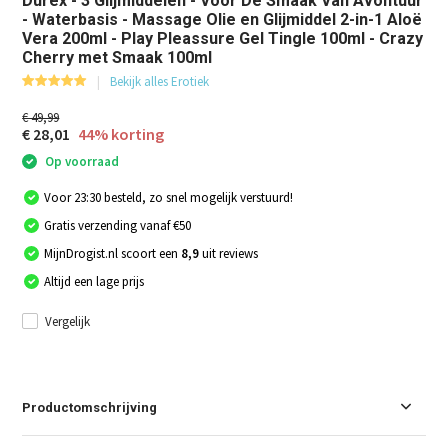
Durex - 3 Glijmiddelen - Voor De Smaak Van Avontuur
- Waterbasis - Massage Olie en Glijmiddel 2-in-1 Aloë
Vera 200ml - Play Pleassure Gel Tingle 100ml - Crazy
Cherry met Smaak 100ml
Bekijk alles Erotiek
€ 49,99
€ 28,01
44% korting
Op voorraad
Voor 23:30 besteld, zo snel mogelijk verstuurd!
Gratis verzending vanaf €50
MijnDrogist.nl scoort een
8,9
uit reviews
Altijd een lage prijs
Vergelijk
Productomschrijving