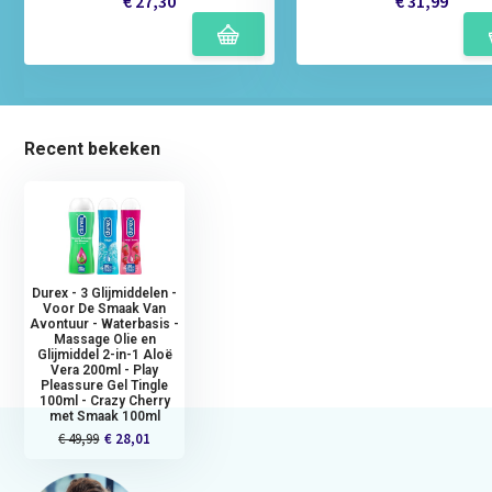
€ 27,30
€ 31,99
Recent bekeken
Durex - 3 Glijmiddelen -
Voor De Smaak Van
Avontuur - Waterbasis -
Massage Olie en
Glijmiddel 2-in-1 Aloë
Vera 200ml - Play
Pleassure Gel Tingle
100ml - Crazy Cherry
met Smaak 100ml
€ 49,99
€ 28,01