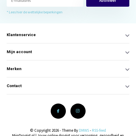
Abonneer
* Lees hier de wettelijke beperkingen
Klantenservice
Mijn account
Merken
Contact
© Copyright 2026 - Theme By
DMWS
-
RSS-feed
MijnDrogist.nl | Jouw online drogist voor verzorging, gezondheid en