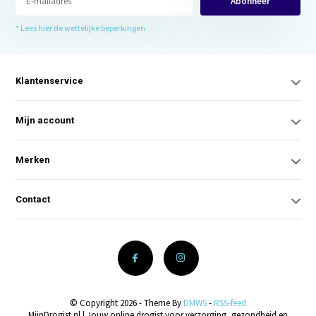
Abonneer
* Lees hier de wettelijke beperkingen
Klantenservice
Mijn account
Merken
Contact
© Copyright 2026 - Theme By
DMWS
-
RSS-feed
MijnDrogist.nl | Jouw online drogist voor verzorging, gezondheid en