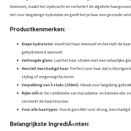
binnenuit, maakt het zijdezacht en verbetert de algehele haargezondh
het voor langdurige hydratatie en geeft het je haar een gezonde uitst
Productkenmerken:
Diepe hydratatie:
Voedt het haar intensief en herstelt de haa
gehydrateerd aanvoelt.
Verhoogde glans:
Laat het haar stralen met een natuurlijke gl
Herstelt beschadigd haar:
Perfect voor haar dat is blootges
styling of omgevingsfactoren.
Verpakking van 5 stuks (150ml):
Ideaal voor langdurig gebruik
Rijke oliÃ«n:
De combinatie van macadamia- en kamelia-olie z
versterkt de haarstructuur.
Voor alle haartypes:
Vooral geschikt voor droog, beschadigd o
Belangrijkste IngrediÃ«nten: