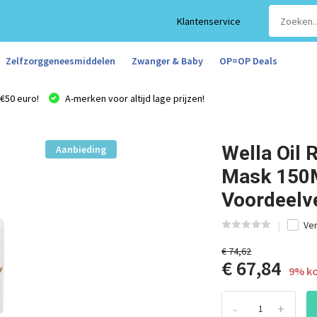
Klantenservice
Zelfzorggeneesmiddelen
Zwanger & Baby
OP=OP Deals
€50 euro!
A-merken voor altijd lage prijzen!
Wella Oil 
Aanbieding
Mask 150M
Voordeelv
Ver
€ 74,62
€ 67,84
9% ko
-
+