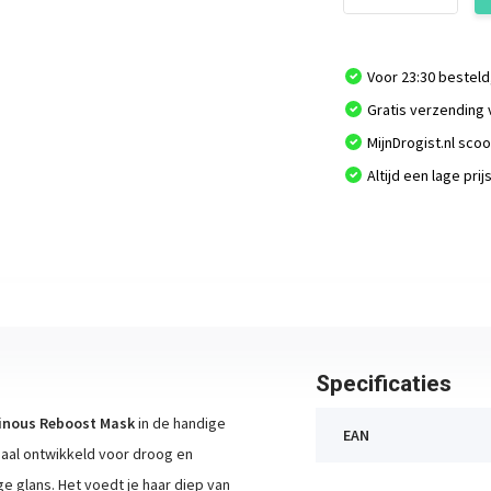
Voor 23:30 besteld
Gratis verzending 
MijnDrogist.nl sco
Altijd een lage prij
Specificaties
minous Reboost Mask
in de handige
EAN
iaal ontwikkeld voor droog en
e glans. Het voedt je haar diep van