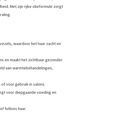
eid. Met zijn rijke olieformule zorgt
raling.
rvezels, waardoor het haar zacht en
ans en maakt het zichtbaar gezonder.
teld aan warmtebehandelingen,
 of voor gebruik in salons.
orgt voor diepgaande voeding en
f futloos haar.