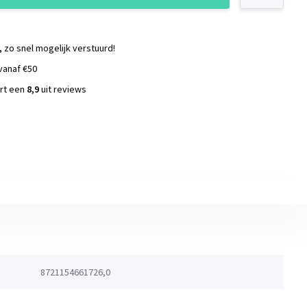
, zo snel mogelijk verstuurd!
vanaf €50
ort een
8,9
uit reviews
s
8721154661726,0