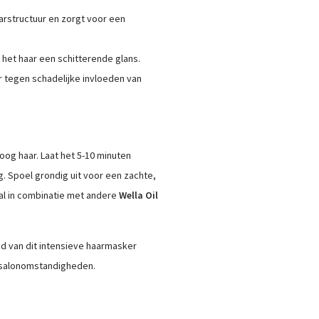
arstructuur en zorgt voor een
 het haar een schitterende glans.
r tegen schadelijke invloeden van
g haar. Laat het 5-10 minuten
g. Spoel grondig uit voor een zachte,
al in combinatie met andere
Wella Oil
d van dit intensieve haarmasker
e salonomstandigheden.