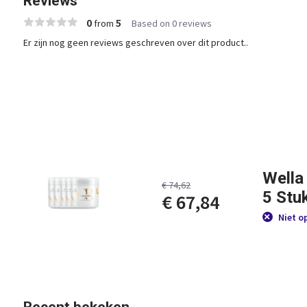
Reviews
0
5
from
Based on 0 reviews
Er zijn nog geen reviews geschreven over dit product..
Wella
€ 74,62
5 Stu
€ 67,84
Niet o