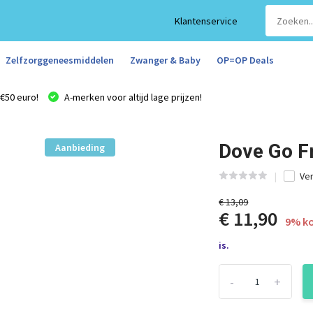
Klantenservice
Zelfzorggeneesmiddelen
Zwanger & Baby
OP=OP Deals
€50 euro!
A-merken voor altijd lage prijzen!
Dove Go Fr
Aanbieding
Ver
€ 13,09
€ 11,90
9% ko
is.
-
+