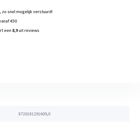
, zo snel mogelijk verstuurd!
vanaf €50
ort een
8,9
uit reviews
s
8720181291609,0