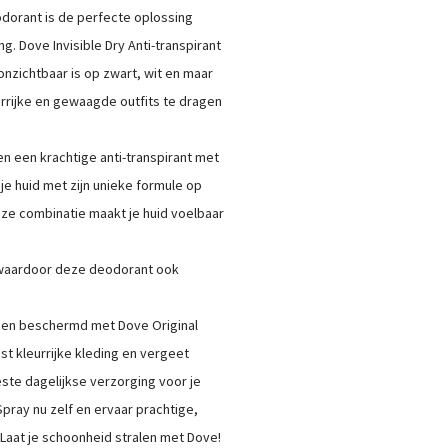
odorant is de perfecte oplossing
g. Dove Invisible Dry Anti-transpirant
onzichtbaar is op zwart, wit en maar
urrijke en gewaagde outfits te dragen
een een krachtige anti-transpirant met
je huid met zijn unieke formule op
ze combinatie maakt je huid voelbaar
, waardoor deze deodorant ook
gd en beschermd met Dove Original
t kleurrijke kleding en vergeet
ste dagelijkse verzorging voor je
Spray nu zelf en ervaar prachtige,
Laat je schoonheid stralen met Dove!