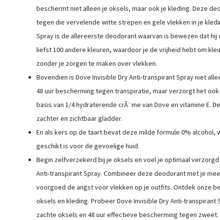
beschermt niet alleen je oksels, maar ook je kleding. Deze de
tegen die vervelende witte strepen en gele vlekken in je kledin
Spray is de allereerste deodorant waarvan is bewezen dat hij 
liefst 100 andere kleuren, waardoor je de vrijheid hebt om kle
zonder je zorgen te maken over vlekken.
Bovendien is Dove Invisible Dry Anti-transpirant Spray niet all
48 uur bescherming tegen transpiratie, maar verzorgt het ook 
basis van 1/4 hydraterende crÃ¨me van Dove en vitamine E. De
zachter en zichtbaar gladder.
En als kers op de taart bevat deze milde formule 0% alcohol
geschikt is voor de gevoelige huid.
Begin zelfverzekerd bij je oksels en voel je optimaal verzor
Anti-transpirant Spray. Combineer deze deodorant met je mees
voorgoed de angst voor vlekken op je outfits. Ontdek onze be
oksels en kleding. Probeer Dove Invisible Dry Anti-transpirant 
zachte oksels en 48 uur effectieve bescherming tegen zweet. 