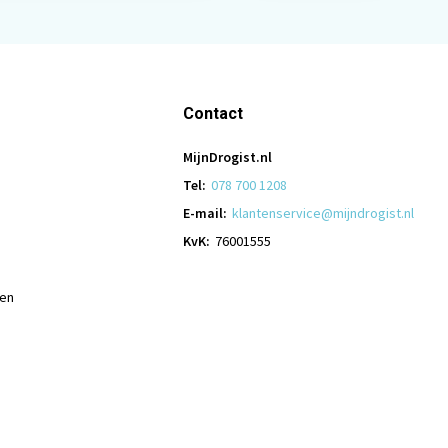
Contact
MijnDrogist.nl
Tel:
078 700 1208
E-mail:
klantenservice@mijndrogist.nl
KvK:
76001555
len