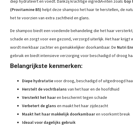
diep hydrateert en voedt. Dankzij krachtige ingrediÃ«nten zoals
Goji
(Provitamine B5)
helpt deze shampoo het haar te herstellen, de natuu
het te voorzien van extra zachtheid en glans.
De shampoo biedt een voedende behandeling die het haar versterkt
schade en zorgt voor een gezond, verzorgd uiterlijk. Het haar krijgt 
wordt merkbaar zachter en gemakkelijker doorkambaar. De
Nutri En
gebruik en biedt intensieve verzorging voor beschadigd of droog haa
Belangrijkste kenmerken:
Diepe hydratatie
voor droog, beschadigd of uitgedroogd haa
Herstelt de vochtbalans
van het haar en de hoofdhuid
Versterkt het haar
en beschermt tegen schade
Verbetert de glans
en maakt het haar zijdezacht
Maakt het haar makkelijk doorkambaar
en voorkomt breuk
Ideaal voor dagelijks gebruik