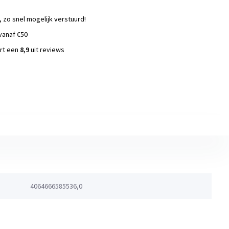
, zo snel mogelijk verstuurd!
vanaf €50
ort een
8,9
uit reviews
s
4064666585536,0