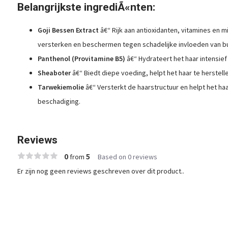
Belangrijkste ingrediÃ«nten:
Goji Bessen Extract
â€“ Rijk aan antioxidanten, vitamines en m
versterken en beschermen tegen schadelijke invloeden van bu
Panthenol (Provitamine B5)
â€“ Hydrateert het haar intensief
Sheaboter
â€“ Biedt diepe voeding, helpt het haar te herstell
Tarwekiemolie
â€“ Versterkt de haarstructuur en helpt het h
beschadiging.
Reviews
0
5
from
Based on 0 reviews
Er zijn nog geen reviews geschreven over dit product..