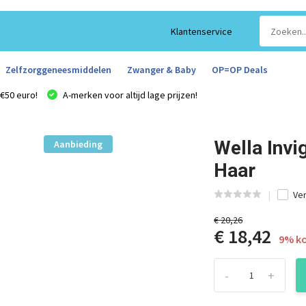
Klantenservice
Zelfzorggeneesmiddelen
Zwanger & Baby
OP=OP Deals
€50 euro!
A-merken voor altijd lage prijzen!
Wella Invi
Aanbieding
Haar
Ver
€ 20,26
€ 18,42
9% ko
-
+