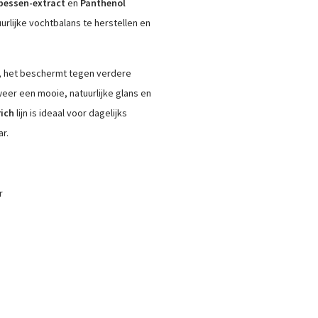
 bessen-extract
en
Panthenol
rlijke vochtbalans te herstellen en
, het beschermt tegen verdere
weer een mooie, natuurlijke glans en
rich
lijn is ideaal voor dagelijks
r.
r