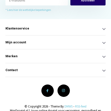
Abonneer
* Lees hier de wettelijke beperkingen
Klantenservice
Mijn account
Merken
Contact
© Copyright 2026 - Theme By
DMWS
-
RSS-feed
MijnDrogist.nl | Jouw online drogist voor verzorging, gezondheid en