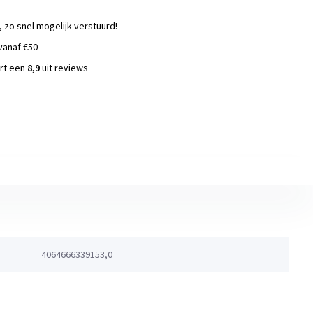
, zo snel mogelijk verstuurd!
vanaf €50
ort een
8,9
uit reviews
s
4064666339153,0