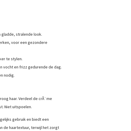
 gladde, stralende look.
sterken, voor een gezondere
ker te stylen.
n vocht en frizz gedurende de dag.
en nodig.
roog haar. Verdeel de crÃ¨me
t. Niet uitspoelen.
gelijks gebruik en biedt een
 de haartextuur, terwijl het zorgt