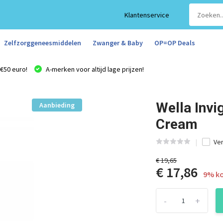
Klantenservice
Zelfzorggeneesmiddelen
Zwanger & Baby
OP=OP Deals
€50 euro!
A-merken voor altijd lage prijzen!
Wella Invi
Aanbieding
Cream
Ver
€ 19,65
€ 17,86
9% ko
-
+