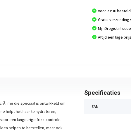
Voor 23:30 besteld
Gratis verzending 
MijnDrogist.nl sco
Altijd een lage prij
Specificaties
 crÃ¨me die speciaal is ontwikkeld om
EAN
e helpt het haar te hydrateren,
 voor een langdurige frizz-controle.
lleen helpen te herstellen, maar ook