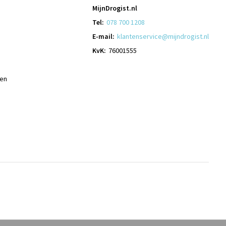
MijnDrogist.nl
Tel:
078 700 1208
E-mail:
klantenservice@mijndrogist.nl
KvK:
76001555
len