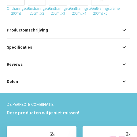
Ontharingscreme
Ontharingscreme
Ontharingscreme
Ontharingscreme
Ontharingscreme
200ml
200ml x2
200ml x3
200ml x4
200ml x6
Productomschrijving
Specificaties
Reviews
Delen
DE PERFECTE COMBINATIE
Deze producten wil je niet missen!