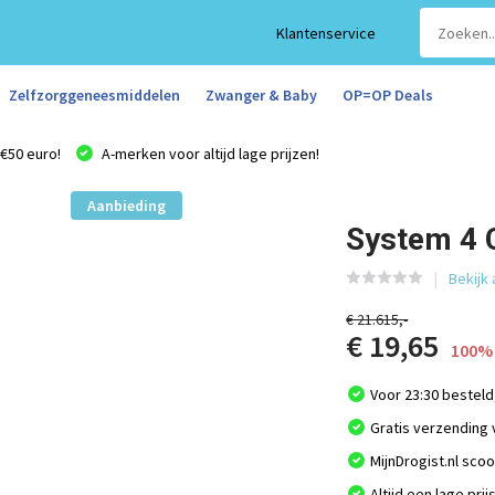
Klantenservice
Zelfzorggeneesmiddelen
Zwanger & Baby
OP=OP Deals
€50 euro!
A-merken voor altijd lage prijzen!
Aanbieding
System 4 
Bekijk
€ 21.615,-
€ 19,65
100% 
Voor 23:30 besteld
Gratis verzending 
MijnDrogist.nl sco
Altijd een lage prij