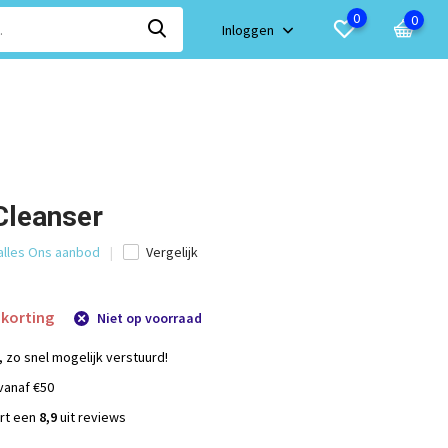
0
0
Inloggen
Cleanser
 alles Ons aanbod
Vergelijk
korting
Niet op voorraad
, zo snel mogelijk verstuurd!
vanaf €50
ort een
8,9
uit reviews
s