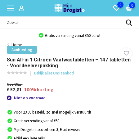
0
0
Gratis verzending vanaf €50 euro!
Home
Aanbieding
Sun All-in 1 Citroen Vaatwastabletten – 147 tabletten
- Voordeelverpakking
Bekijk alles Ons aanbod
€ 58.091,-
€ 52,81
100% korting
Niet op voorraad
Voor 23:30 besteld, zo snel mogelijk verstuurd!
Gratis verzending vanaf €50
MijnDrogist.nl scoort een
8,9
uit reviews
Altijd een lage prijs