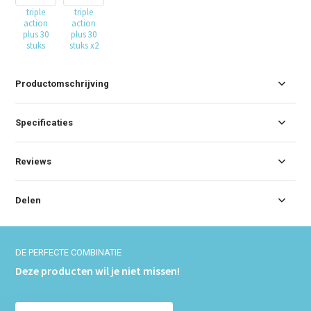
triple
triple
action
action
plus 30
plus 30
stuks
stuks x2
Productomschrijving
Specificaties
Reviews
Delen
DE PERFECTE COMBINATIE
Deze producten wil je niet missen!