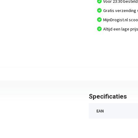
Voor 23:30 besteld
Gratis verzending 
MijnDrogist.nl sco
Altijd een lage prij
Specificaties
EAN