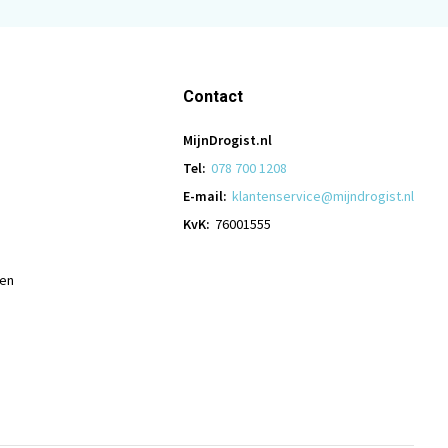
Contact
MijnDrogist.nl
Tel:
078 700 1208
E-mail:
klantenservice@mijndrogist.nl
KvK:
76001555
len