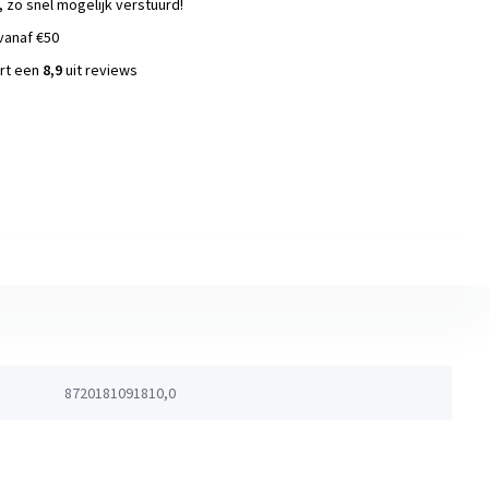
, zo snel mogelijk verstuurd!
vanaf €50
ort een
8,9
uit reviews
s
8720181091810,0