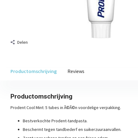
Delen
Productomschrijving
Reviews
Productomschrijving
Prodent Cool Mint: 5 tubes in Ã©Ã©n voordelige verpakking.
Bestverkochte Prodent-tandpasta.
Beschermt tegen tandbederf en suikerzuuraanvallen.
Zorgt voor schone tanden en een frisse adem.