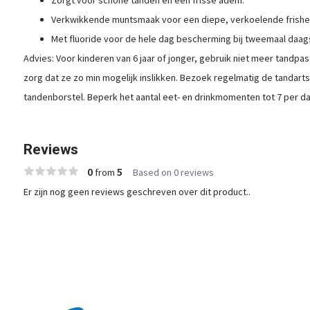
Verkwikkende muntsmaak voor een diepe, verkoelende frishe
Met fluoride voor de hele dag bescherming bij tweemaal daag
Advies: Voor kinderen van 6 jaar of jonger, gebruik niet meer tandpa
zorg dat ze zo min mogelijk inslikken. Bezoek regelmatig de tandart
tandenborstel. Beperk het aantal eet- en drinkmomenten tot 7 per da
Reviews
0
5
from
Based on 0 reviews
Er zijn nog geen reviews geschreven over dit product..