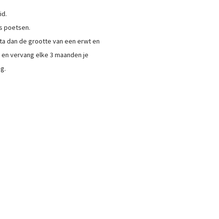
id.
s poetsen.
sta dan de grootte van een erwt en
s en vervang elke 3 maanden je
g.