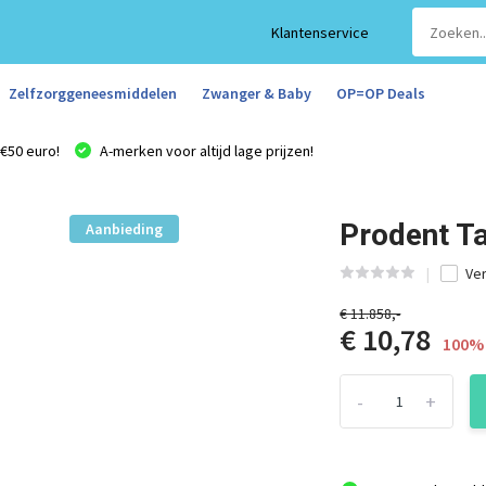
Klantenservice
Zelfzorggeneesmiddelen
Zwanger & Baby
OP=OP Deals
€50 euro!
A-merken voor altijd lage prijzen!
Prodent T
Aanbieding
Ver
€ 11.858,-
€ 10,78
100% 
-
+