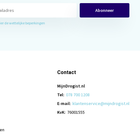
Abonneer
hier de wettelijke beperkingen
Contact
MijnDrogist.nl
Tel:
078 700 1208
E-mail:
klantenservice@mijndrogist.nl
KvK:
76001555
len