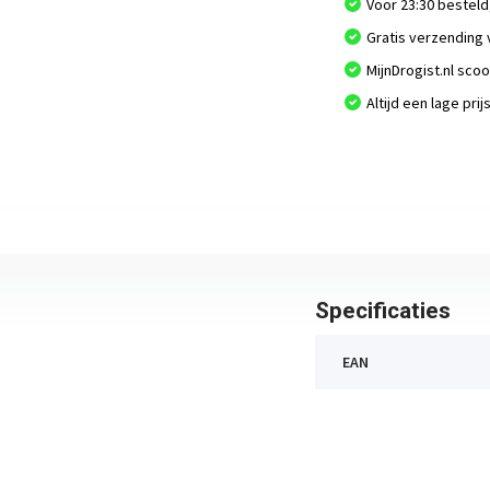
Voor 23:30 besteld
Gratis verzending 
MijnDrogist.nl sco
Altijd een lage prij
Specificaties
EAN