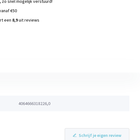
, zo snel mogelijk verstuurd!
vanaf €50
ort een
8,9
uit reviews
s
4064666318226,0
Schrijf je eigen review