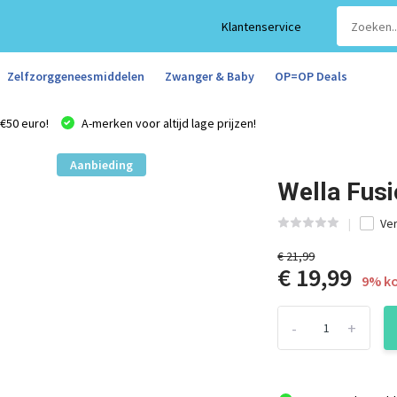
Klantenservice
Zelfzorggeneesmiddelen
Zwanger & Baby
OP=OP Deals
€50 euro!
A-merken voor altijd lage prijzen!
Aanbieding
Wella Fus
Ver
€ 21,99
€ 19,99
9% ko
-
+