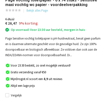
Page vochtig toiletpapier - 6 x 74 stuks - Sensitive
maxi vochtig wc papier - voordeelverpakking
Bekijk alles Page
€ 29,12
€ 26,47
9% korting
Op voorraad: Voor 23:30 uur besteld, morgen in huis
Page Sensitive vochtig toiletpapier is pH-huidneutraal, bevat geen parfum
en is daarmee uitermate geschikt voor de gevoelige huid. Ze zijn 100%
doorspoelbaar en biologisch afbreekbaar. Ze voldoen dan ook aan de
INDA/EDANA-normen voor doorspoelbaarheid. Di...
Voor 23:30 besteld, zo snel mogelijk verstuurd!
Gratis verzending vanaf €50
MijnDrogist.nl scoort een
8,9
uit reviews
Altijd een lage prijs
Vergelijk