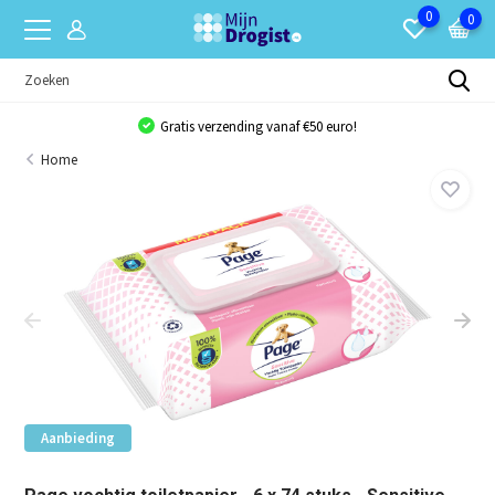
0
0
Gratis verzending vanaf €50 euro!
Home
Aanbieding