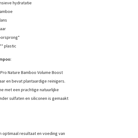
sieve hydratatie
 bamboe
lans
aar
oorsprong*
* plastic
ampoo:
n Pro Nature Bamboo Volume Boost
ar en bevat plantaardige reinigers.
me met een prachtige natuurlijke
nder sulfaten en siliconen is gemaakt
en optimaal resultaat en voeding van