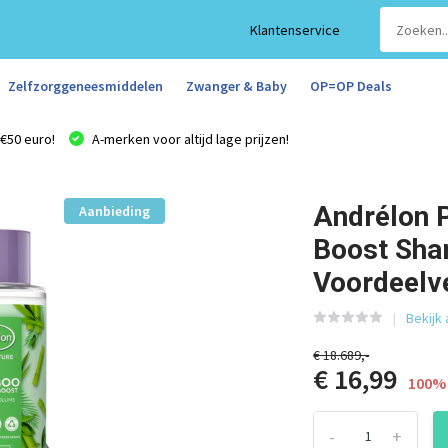
Klantenservice
Zelfzorggeneesmiddelen
Zwanger & Baby
OP=OP Deals
€50 euro!
A-merken voor altijd lage prijzen!
Andrélon 
Aanbieding
Boost Sha
Voordeelv
Bekijk
€ 18.689,-
€ 16,99
100% 
-
+