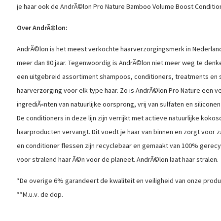
je haar ook de AndrÃ©lon Pro Nature Bamboo Volume Boost Condition
Over AndrÃ©lon:
AndrÃ©lon is het meest verkochte haarverzorgingsmerk in Nederland
meer dan 80 jaar. Tegenwoordig is AndrÃ©lon niet meer weg te denk
een uitgebreid assortiment shampoos, conditioners, treatments en 
haarverzorging voor elk type haar. Zo is AndrÃ©lon Pro Nature een v
ingrediÃ«nten van natuurlijke oorsprong, vrij van sulfaten en silicon
De conditioners in deze lijn zijn verrijkt met actieve natuurlijke kokos
haarproducten vervangt. Dit voedt je haar van binnen en zorgt voor 
en conditioner flessen zijn recyclebaar en gemaakt van 100% gerecy
voor stralend haar Ã©n voor de planeet. AndrÃ©lon laat haar stralen.
*De overige 6% garandeert de kwaliteit en veiligheid van onze produ
**M.u.v. de dop.