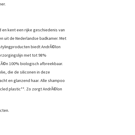
er.
 en kent een rijke geschiedenis van
en uit de Nederlandse badkamer. Met
stylingproducten biedt AndrÃ©lon
erzorgingslijn met tot 98%
en Ã©n 100% biologisch afbreekbaar.
olie, die de siliconen in deze
zacht en glanzend haar. Alle shampoo
cled plastic**. Zo zorgt AndrÃ©lon
cten.