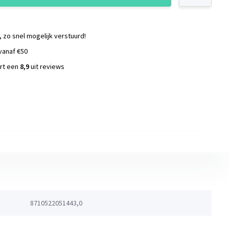
, zo snel mogelijk verstuurd!
vanaf €50
ort een
8,9
uit reviews
s
8710522051443,0