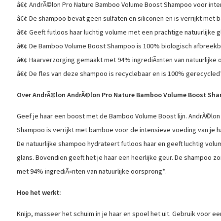
â€¢ AndrÃ©lon Pro Nature Bamboo Volume Boost Shampoo voor inten
â€¢ De shampoo bevat geen sulfaten en siliconen en is verrijkt met
â€¢ Geeft futloos haar luchtig volume met een prachtige natuurlijke g
â€¢ De Bamboo Volume Boost Shampoo is 100% biologisch afbreekb
â€¢ Haarverzorging gemaakt met 94% ingrediÃ«nten van natuurlijke 
â€¢ De fles van deze shampoo is recyclebaar en is 100% gerecycled*
Over AndrÃ©lon AndrÃ©lon Pro Nature Bamboo Volume Boost Sh
Geef je haar een boost met de Bamboo Volume Boost lijn. AndrÃ©lo
Shampoo is verrijkt met bamboe voor de intensieve voeding van je ha
De natuurlijke shampoo hydrateert futloos haar en geeft luchtig volu
glans. Bovendien geeft het je haar een heerlijke geur. De shampoo zo
met 94% ingrediÃ«nten van natuurlijke oorsprong*.
Hoe het werkt:
Knijp, masseer het schuim in je haar en spoel het uit. Gebruik voor e