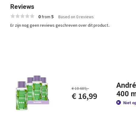
Reviews
0
5
from
Based on 0 reviews
Er zijn nog geen reviews geschreven over dit product..
André
€ 18.689,-
400 m
€ 16,99
Niet o