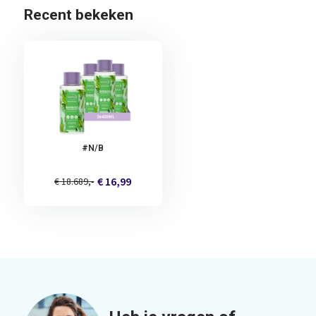
Recent bekeken
#N/B
€ 16,99
€ 18.689,-