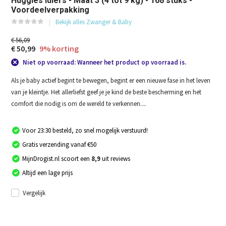
Huggies luiers - Maat 3 (4 tot 9 kg) - 168 stuks -
Voordeelverpakking
Bekijk alles Zwanger & Baby
€ 56,09
€ 50,99
9% korting
Niet op voorraad: Wanneer het product op voorraad is.
Als je baby actief begint te bewegen, begint er een nieuwe fase in het leven
van je kleintje. Het allerliefst geef je je kind de beste bescherming en het
comfort die nodig is om de wereld te verkennen....
Voor 23:30 besteld, zo snel mogelijk verstuurd!
Gratis verzending vanaf €50
MijnDrogist.nl scoort een
8,9
uit reviews
Altijd een lage prijs
Vergelijk