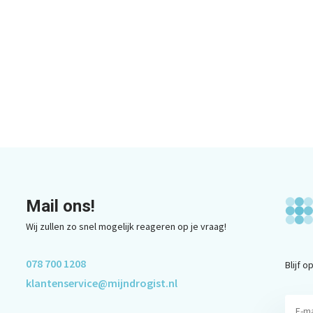
Mail ons!
Wij zullen zo snel mogelijk reageren op je vraag!
078 700 1208
Blijf 
klantenservice@mijndrogist.nl