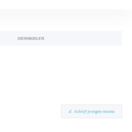
3059948001478
Schrijf je eigen review