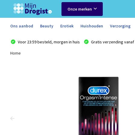
Onze merken
Ons aanbod
Beauty
Erotiek
Huishouden
Verzorging
Voor 23:59 besteld, morgen in huis
Gratis verzending vanaf 
Home