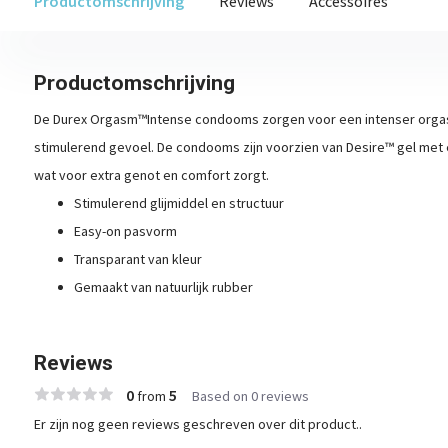
Productomschrijving
Reviews
Accessoires
Productomschrijving
De Durex Orgasm™Intense condooms zorgen voor een intenser orgas
stimulerend gevoel. De condooms zijn voorzien van Desire™ gel met 
wat voor extra genot en comfort zorgt.
Stimulerend glijmiddel en structuur
Easy-on pasvorm
Transparant van kleur
Gemaakt van natuurlijk rubber
Reviews
0
5
from
Based on 0 reviews
Er zijn nog geen reviews geschreven over dit product..