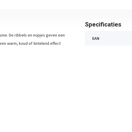
Specificaties
me. De ribbels en nopjes geven een
EAN
een warm, koud of tintelend effect