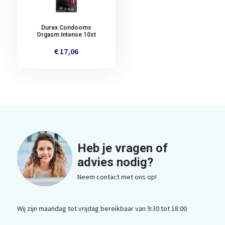
Durex Condooms
Orgasm Intense 10st
€ 17,06
Heb je vragen of
advies nodig?
Neem contact met ons op!
Wij zijn maandag tot vrijdag bereikbaar van 9:30 tot 18:00