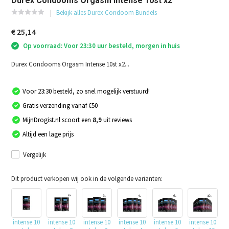
Durex Condooms Orgasm Intense 10st x2
Bekijk alles Durex Condoom Bundels
€ 25,14
Op voorraad: Voor 23:30 uur besteld, morgen in huis
Durex Condooms Orgasm Intense 10st x2...
Voor 23:30 besteld, zo snel mogelijk verstuurd!
Gratis verzending vanaf €50
MijnDrogist.nl scoort een
8,9
uit reviews
Altijd een lage prijs
Vergelijk
Dit product verkopen wij ook in de volgende varianten:
intense 10
intense 10
intense 10
intense 10
intense 10
intense 10