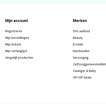
Mijn account
Merken
Registreren
Ons aanbod
Mijn bestellingen
Beauty
Mijn tickets
Erotiek
Mijn verlanglijst
Huishouden
Vergelijk producten
Verzorging
Zelfzorggeneesmidde
Zwanger & Baby
OP=OP Deals