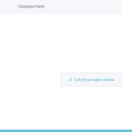
7436926470499
Schrijf je eigen review