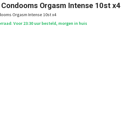
 Condooms Orgasm Intense 10st x4
dooms Orgasm Intense 10st x4
raad: Voor 23:30 uur besteld, morgen in huis