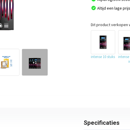
Altijd een lage prij
Dit product verkopen w
intense 10 stuks
intense
+1
Specificaties