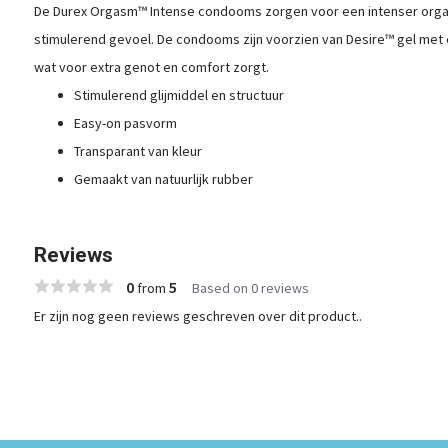
De Durex Orgasm™ Intense condooms zorgen voor een intenser orga
stimulerend gevoel. De condooms zijn voorzien van Desire™ gel met 
wat voor extra genot en comfort zorgt.
Stimulerend glijmiddel en structuur
Easy-on pasvorm
Transparant van kleur
Gemaakt van natuurlijk rubber
Reviews
0
5
from
Based on 0 reviews
Er zijn nog geen reviews geschreven over dit product..