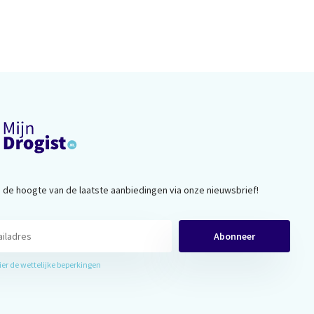
op de hoogte van de laatste aanbiedingen via onze nieuwsbrief!
Abonneer
hier de wettelijke beperkingen