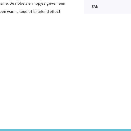
sme. De ribbels en nopjes geven een
EAN
een warm, koud of tintelend effect