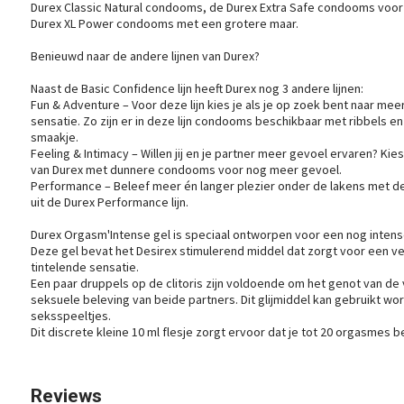
Durex Classic Natural condooms, de Durex Extra Safe condooms voo
Durex XL Power condooms met een grotere maar.
Benieuwd naar de andere lijnen van Durex?
Naast de Basic Confidence lijn heeft Durex nog 3 andere lijnen:
Fun & Adventure – Voor deze lijn kies je als je op zoek bent naar meer
sensatie. Zo zijn er in deze lijn condooms beschikbaar met ribbels 
smaakje.
Feeling & Intimacy – Willen jij en je partner meer gevoel ervaren? Kies
van Durex met dunnere condooms voor nog meer gevoel.
Performance – Beleef meer én langer plezier onder de lakens met d
uit de Durex Performance lijn.
Durex Orgasm'Intense gel is speciaal ontworpen voor een nog intens
Deze gel bevat het Desirex stimulerend middel dat zorgt voor een 
tintelende sensatie.
Een paar druppels op de clitoris zijn voldoende om het genot van d
seksuele beleving van beide partners. Dit glijmiddel kan gebruikt wo
seksspeeltjes.
Dit discrete kleine 10 ml flesje zorgt ervoor dat je tot 20 orgasmes be
Reviews