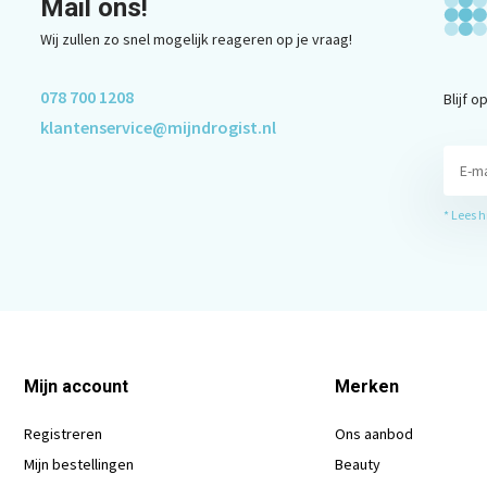
Mail ons!
Wij zullen zo snel mogelijk reageren op je vraag!
078 700 1208
Blijf 
klantenservice@mijndrogist.nl
* Lees 
Mijn account
Merken
Registreren
Ons aanbod
Mijn bestellingen
Beauty