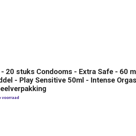
 - 20 stuks Condooms - Extra Safe - 60 m
iddel - Play Sensitive 50ml - Intense Orga
eelverpakking
p voorraad