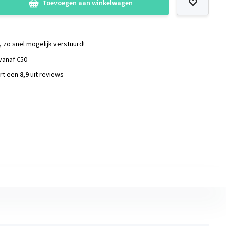
Toevoegen aan winkelwagen
, zo snel mogelijk verstuurd!
vanaf €50
ort een
8,9
uit reviews
s