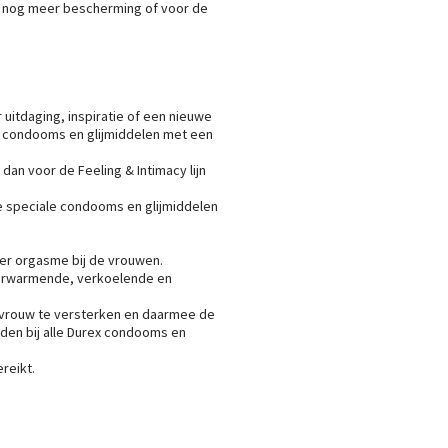
r nog meer bescherming of voor de
 uitdaging, inspiratie of een nieuwe
en condooms en glijmiddelen met een
 dan voor de Feeling & Intimacy lijn
e speciale condooms en glijmiddelen
er orgasme bij de vrouwen.
verwarmende, verkoelende en
e vrouw te versterken en daarmee de
rden bij alle Durex condooms en
reikt.