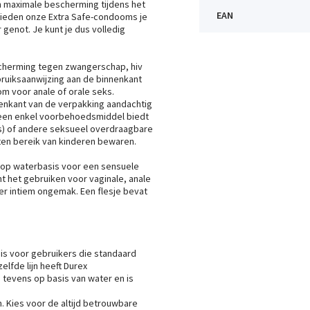
 maximale bescherming tijdens het
EAN
el bieden onze Extra Safe-condooms je
enot. Je kunt je dus volledig
herming tegen zwangerschap, hiv
ruiksaanwijzing aan de binnenkant
om voor anale of orale seks.
enkant van de verpakking aandachtig
 Geen enkel voorbehoedsmiddel biedt
) of andere seksueel overdraagbare
en bereik van kinderen bewaren.
l op waterbasis voor een sensuele
unt het gebruiken voor vaginale, anale
er intiem ongemak. Een flesje bevat
n is voor gebruikers die standaard
elfde lijn heeft Durex
s tevens op basis van water en is
n. Kies voor de altijd betrouwbare