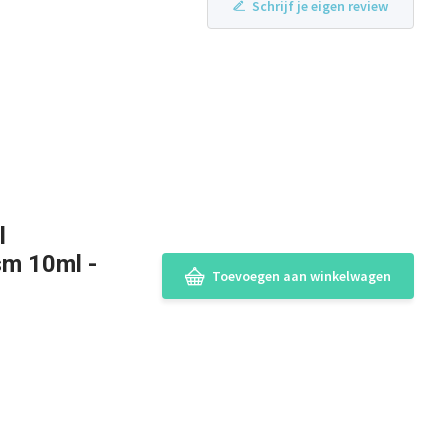
Schrijf je eigen review
l
sm 10ml -
Toevoegen aan winkelwagen