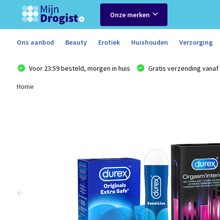
Onze merken
Ons aanbod
Beauty
Erotiek
Huishouden
Verzorging
Voor 23:59 besteld, morgen in huis
Gratis verzending vanaf 
Home