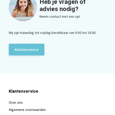
Heb je vragen of
advies nodig?
Neem contact met ons op!
Wij zijn maandag tot vrijdag bereikbaar van 9:30 tot 18:00
Klantenservice
Klantenservice
Over ons
Algemene voorwaarden