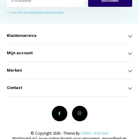
Abonneer
* Lees hier de wettelijke beperkingen
Klantenservice
Mijn account
Merken
Contact
© Copyright 2026 - Theme By
DMWS
-
RSS-feed
MijnDrogist.nl | Jouw online drogist voor verzorging, gezondheid en