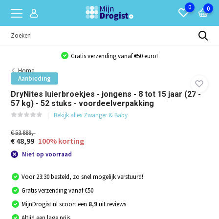
0
0
Gratis verzending vanaf €50 euro!
Home
Aanbieding
DryNites luierbroekjes - jongens - 8 tot 15 jaar (27 -
57 kg) - 52 stuks - voordeelverpakking
Bekijk alles Zwanger & Baby
€ 53.889,-
€ 48,99
100% korting
Niet op voorraad
Voor 23:30 besteld, zo snel mogelijk verstuurd!
Gratis verzending vanaf €50
MijnDrogist.nl scoort een
8,9
uit reviews
Altijd een lage prijs