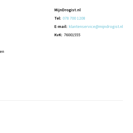
MijnDrogist.nl
Tel:
078 700 1208
E-mail:
klantenservice@mijndrogist.nl
KvK:
76001555
len