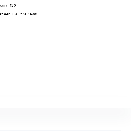
vanaf €50
ort een
8,9
uit reviews
s