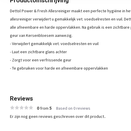
Productomschrijving
Dettol Power & Fresh Allesreiniger maakt een perfecte hygiëne in het
allesreiniger verwijdert u gemakkelijk vet. voedselresten en vuil. Dett
alle afneembare en harde oppervlakken. Na gebruik is een zichtbare g
geur van Kersenbloesem aanwezig.
- Verwijdert gemakkelijk vet. voedselresten en vuil
- Laat een zichtbare glans achter
- Zorgt voor een verfrissende geur
- Te gebruiken voor harde en afneembare oppervlakken
Reviews
0
5
from
Based on 0 reviews
Er zijn nog geen reviews geschreven over dit product..