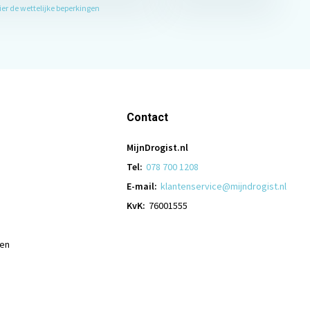
hier de wettelijke beperkingen
Contact
MijnDrogist.nl
Tel:
078 700 1208
E-mail:
klantenservice@mijndrogist.nl
KvK:
76001555
len