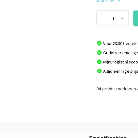
Toon meer
-
+
Voor 23:30 besteld
Gratis verzending 
MijnDrogist.nl sco
Altijd een lage prij
Dit product verkopen w