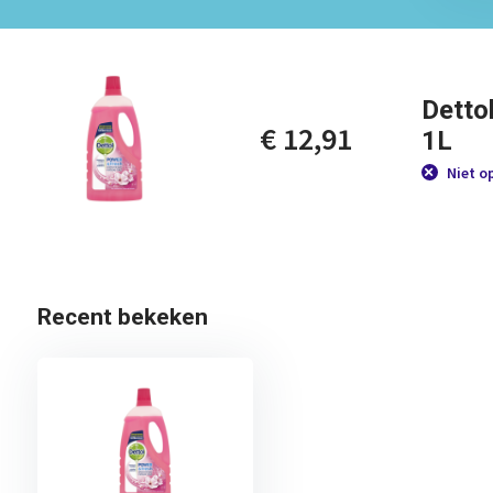
Detto
€ 12,91
1L
Niet o
Recent bekeken