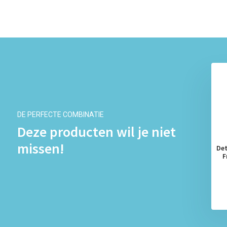
DE PERFECTE COMBINATIE
Deze producten wil je niet
missen!
esreiniger Power &amp;
Dettol Allesreiniger Power &amp;
Det
Kersenbloesem - 1L x4
Fresh - Kersenbloesem - 1L x6
F
€ 19,99
€ 28,92