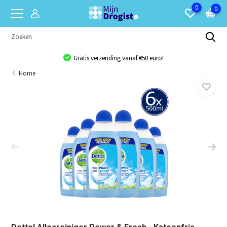
0
0
Gratis verzending vanaf €50 euro!
Home