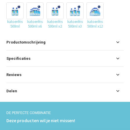
katoenfris
katoenfris
katoenfris
katoenfris
katoenfris
500ml
500ml x6
500ml x2
500ml x3
500ml x12
Productomschrijving
Specificaties
Reviews
Delen
DE PERFECTE COMBINATIE
Deze producten wil je niet missen!