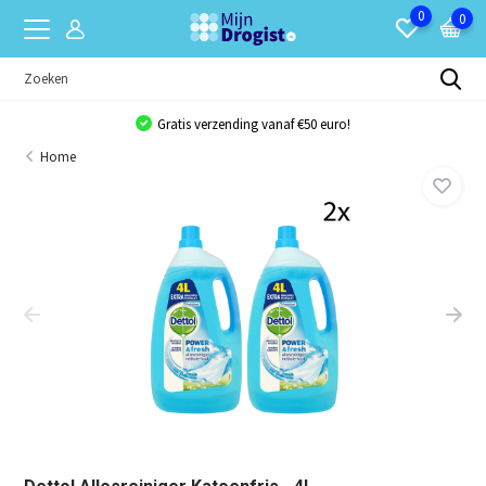
0
0
Gratis verzending vanaf €50 euro!
Home