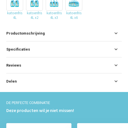
katoenfris
katoenfris
katoenfris
katoenfris
4L
4L x2
4L x3
4L x6
Productomschrijving
Specificaties
Reviews
Delen
DE PERFECTE COMBINATIE
Deze producten wil je niet missen!