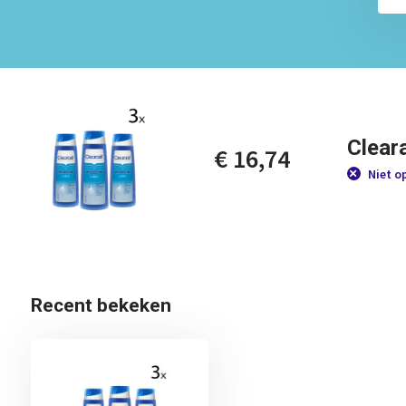
Cleara
€ 16,74
Niet o
Recent bekeken