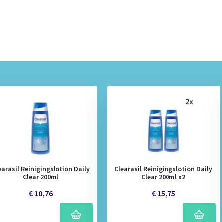
earasil Reinigingslotion Daily
Clearasil Reinigingslotion Daily
Clear 200ml
Clear 200ml x2
€ 10,76
€ 15,75