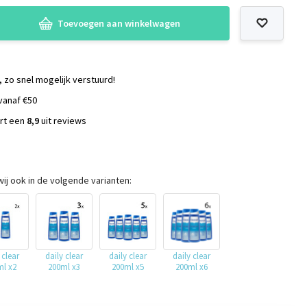
Toevoegen aan winkelwagen
, zo snel mogelijk verstuurd!
vanaf €50
ort een
8,9
uit reviews
s
ij ook in de volgende varianten:
 clear
daily clear
daily clear
daily clear
ml x2
200ml x3
200ml x5
200ml x6