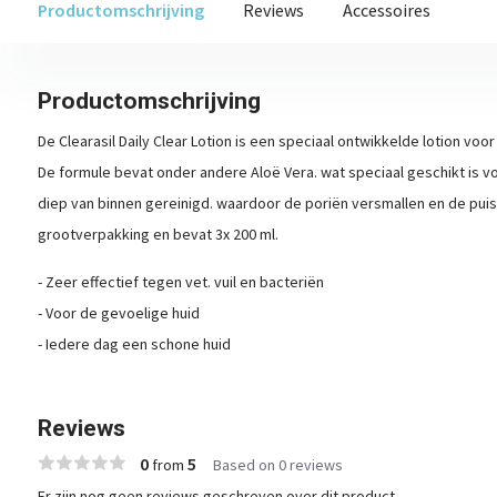
Productomschrijving
Reviews
Accessoires
Productomschrijving
De Clearasil Daily Clear Lotion is een speciaal ontwikkelde lotion voor
De formule bevat onder andere Aloë Vera. wat speciaal geschikt is v
diep van binnen gereinigd. waardoor de poriën versmallen en de pui
grootverpakking en bevat 3x 200 ml.
- Zeer effectief tegen vet. vuil en bacteriën
- Voor de gevoelige huid
- Iedere dag een schone huid
Reviews
0
5
from
Based on 0 reviews
Er zijn nog geen reviews geschreven over dit product..