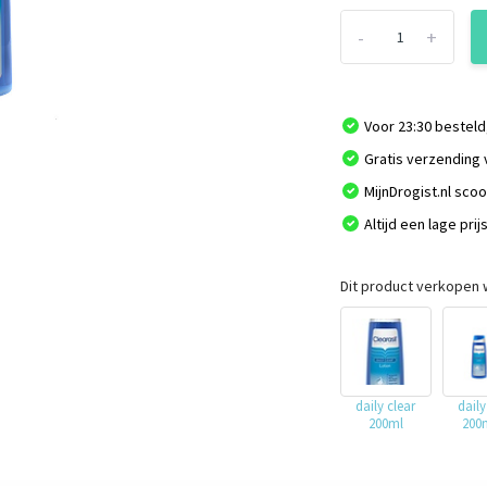
-
+
Voor 23:30 besteld
Gratis verzending 
MijnDrogist.nl sco
Altijd een lage prij
Dit product verkopen w
daily clear
daily
200ml
200