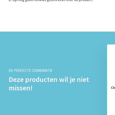
DE PERFECTE COMBINATIE
Deze producten wil je niet
missen!
Reinigingslotion Daily
Clearasil Reinigingslotion Daily
Cl
lear 200ml x5
Clear 200ml x6
€ 24,28
€ 27,48