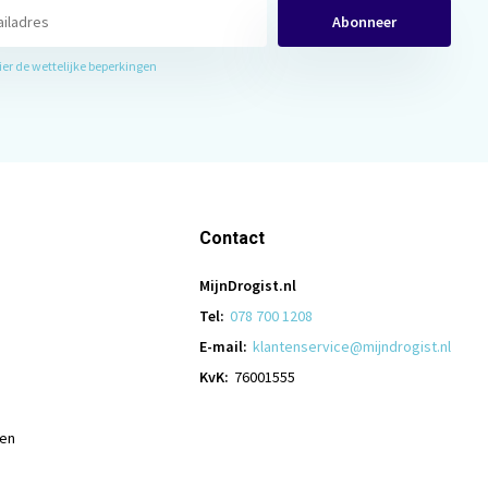
Abonneer
hier de wettelijke beperkingen
Contact
MijnDrogist.nl
Tel:
078 700 1208
E-mail:
klantenservice@mijndrogist.nl
KvK:
76001555
len