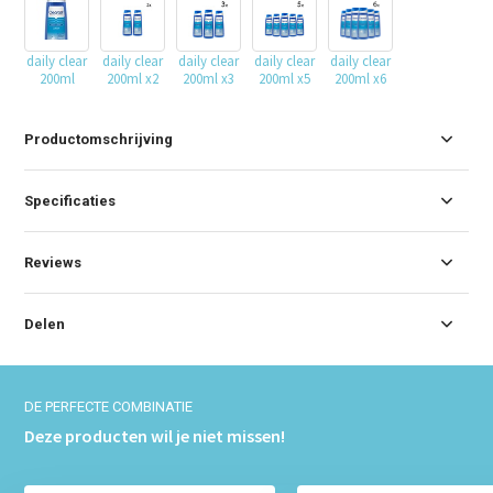
daily clear
daily clear
daily clear
daily clear
daily clear
200ml
200ml x2
200ml x3
200ml x5
200ml x6
Productomschrijving
Specificaties
Reviews
Delen
DE PERFECTE COMBINATIE
Deze producten wil je niet missen!