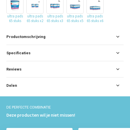
ultra pads
ultra pads
ultra pads
ultra pads
ultra pads
65 stuks
65 stuks x2
65 stuks x3
65 stuks x5
65 stuks x6
Productomschrijving
Specificaties
Reviews
Delen
DE PERFECTE COMBINATIE
Deze producten wil je niet missen!