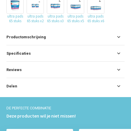
ultra pads
ultra pads
ultra pads
ultra pads
ultra pads
65 stuks
65 stuks x2
65 stuks x3
65 stuks x5
65 stuks x6
Productomschrijving
Specificaties
Reviews
Delen
DE PERFECTE COMBINATIE
Deze producten wil je niet missen!